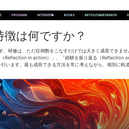
E
PROGRAM
INTERVIEW
BOOKS
ARTICLES&RESEARCH
D
特徴は何ですか？
n）」です。研修は、ただ症例数をこなすだけでは大きく成長でき
on in action）」、「経験を振り返る（Reflection on
振り返りを行います。最も成長できる方法を常に考えながら、個別