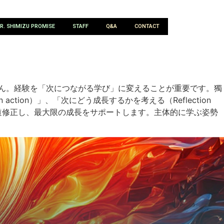
R. SHIMIZU PROMISE
STAFF
Q&A
CONTACT
ません。経験を「次につながる学び」に変えることが重要です。獨
 action）」、「次にどう成長するかを考える（Reflection
に軌道修正し、最大限の成長をサポートします。主体的に学ぶ姿勢