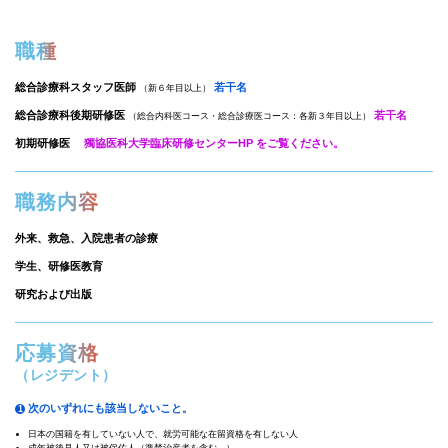
職種
総合診療科スタッフ医師
若干名
（新６年目以上）
総合診療科後期研修医
若干名
（総合内科医コース・総合診療医コース：各新３年目以上）
初期研修医
獨協医科大学臨床研修センターHP をご覧ください。
職務内容
外来、救急、入院患者の診療
学生、研修医教育
研究および出版
応募資格
（レジデント）
次のいずれにも該当しないこと。
1
日本の国籍を有していない人で、就労可能な在留資格を有しない人