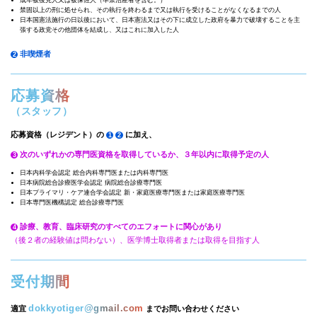
成年被後見人又は被保佐人（準禁治産者を含む。）
禁固以上の刑に処せられ、その執行を終わるまで又は執行を受けることがなくなるまでの人
日本国憲法施行の日以後において、日本憲法又はその下に成立した政府を暴力で破壊することを主
張する政党その他団体を結成し、又はこれに加入した人
非喫煙者
2
応募資格
（スタッフ）
応募資格（レジデント）の
に加え、
1
2
次のいずれかの専門医資格を取得しているか、３年以内に取得予定の人
3
日本内科学会認定 総合内科専門医または内科専門医
日本病院総合診療医学会認定 病院総合診療専門医
日本プライマリ・ケア連合学会認定 新・家庭医療専門医または家庭医療専門医
日本専門医機構認定 総合診療専門医
診療、教育、臨床研究のすべてのエフォートに関心があり
4
（後２者の経験値は問わない）、医学博士取得者または取得を目指す人
受付期間
dokkyotiger@gmail.com
適宜
までお問い合わせください