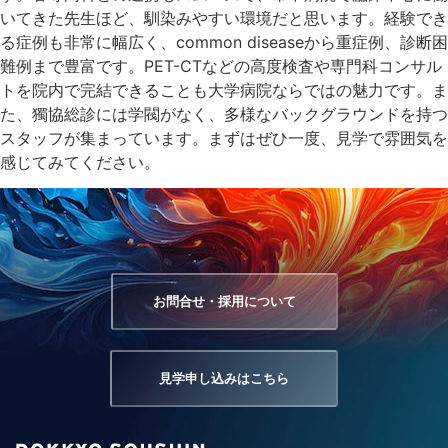
いてきた先生ほど、馴染みやすい環境だと思います。経験でき
る症例も非常に幅広く、common diseaseから重症例、診断困
難例まで豊富です。PET-CTなどの高度検査や専門科コンサル
トを院内で完結できることも大学病院ならではの魅力です。ま
た、獨協総診には学閥がなく、多様なバックグラウンドを持つ
スタッフが集まっています。まずはぜひ一度、見学で雰囲気を
感じてみてください。
お問合せ・採用について
見学申し込みはこちら